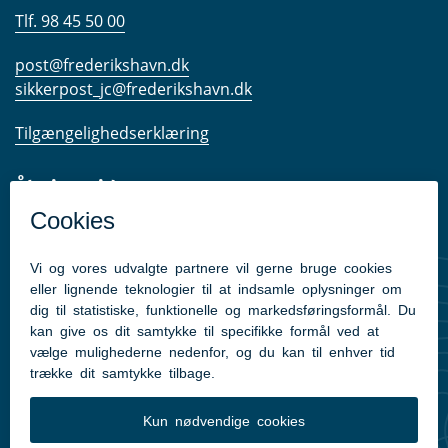
Tlf. 98 45 50 00
post@frederikshavn.dk
sikkerpost_jc@frederikshavn.dk
Tilgængelighedserklæring
Åbningstider
Telefonisk og personlig henvendelser
Vi kan henvise til frederikshavn.dk -
klik her
Kom hurtigt til
Uddannelsesguiden
Find din vejleder
Minuddannelse